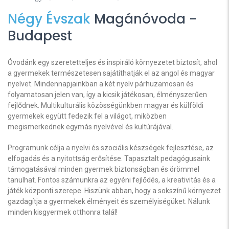
Négy Évszak
Magánóvoda -
Budapest
Óvodánk egy szeretetteljes és inspiráló környezetet biztosít, ahol
a gyermekek természetesen sajátíthatják el az angol és magyar
nyelvet. Mindennapjainkban a két nyelv párhuzamosan és
folyamatosan jelen van, így a kicsik játékosan, élményszerűen
fejlődnek. Multikulturális közösségünkben magyar és külföldi
gyermekek együtt fedezik fel a világot, miközben
megismerkednek egymás nyelvével és kultúrájával.
Programunk célja a nyelvi és szociális készségek fejlesztése, az
elfogadás és a nyitottság erősítése. Tapasztalt pedagógusaink
támogatásával minden gyermek biztonságban és örömmel
tanulhat. Fontos számunkra az egyéni fejlődés, a kreativitás és a
játék központi szerepe. Hiszünk abban, hogy a sokszínű környezet
gazdagítja a gyermekek élményeit és személyiségüket. Nálunk
minden kisgyermek otthonra talál!